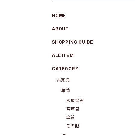
HOME
ABOUT
SHOPPING GUIDE
ALL ITEM
CATEGORY
古家具
箪笥
水屋箪笥
茶箪笥
箪笥
その他