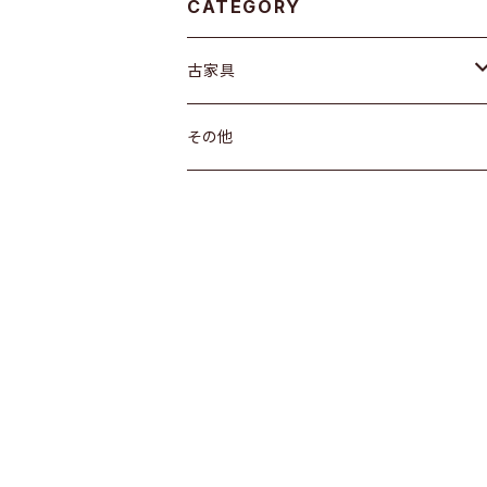
CATEGORY
古家具
箪笥
その他
水屋箪笥
棚
茶箪笥
ガラス戸棚
引き出し
箪笥
戸棚
机
その他
飾り棚
ちゃぶ台
その他
その他
座卓