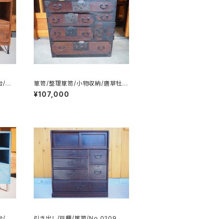
台/チ
箪笥/整理箪笥/小物収納/唐草牡
2-3
丹/カギ付き/No.0119
¥107,000
台/チ
引き出し/戸棚/箪笥/No.0209