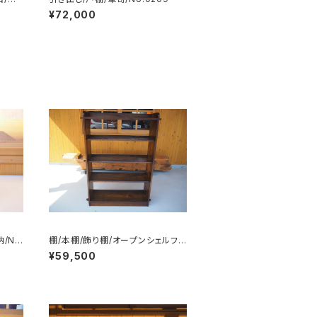
6-2
¥72,000
/N
棚/本棚/飾り棚/オープンシェルフ/
No.0337
¥59,500