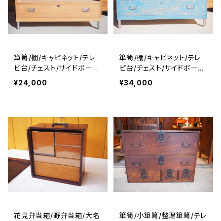
箪笥/棚/キャビネット/テレ
箪笥/棚/キャビネット/テレ
ビ台/チェスト/サイドボード/
ビ台/チェスト/サイドボード/
No.0236
No.0236-2
¥24,000
¥34,000
花見弁当箱/野弁当箱/大名
箪笥/小箪笥/整理箪笥/テレ