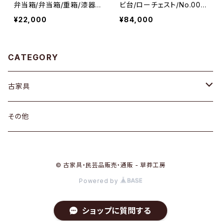
弁当箱/弁当箱/重箱/漆器/
ビ台/ローチェスト/No.007
小物収納/No.0307
6
¥22,000
¥84,000
CATEGORY
古家具
箪笥
その他
水屋箪笥
棚
© 古家具・民芸品販売・通販 - 草莽工房
茶箪笥
ガラス戸棚
引き出し
Powered by
箪笥
戸棚
机
ショップに質問する