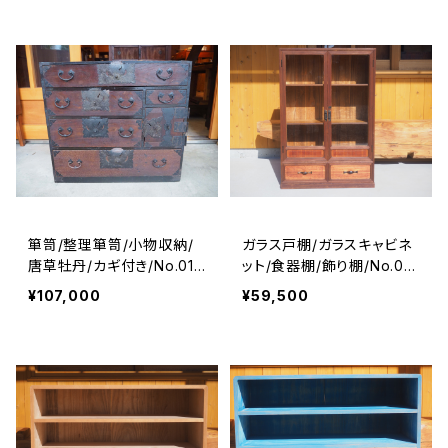
箪笥/整理箪笥/小物収納/
ガラス戸棚/ガラスキャビネ
唐草牡丹/カギ付き/No.011
ット/食器棚/飾り棚/No.02
9
20
¥107,000
¥59,500