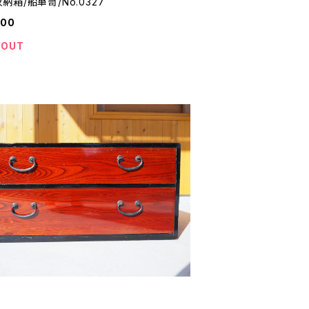
納箱/船箪笥/No.0327
000
 OUT