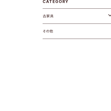
CATEGORY
古家具
箪笥
その他
水屋箪笥
棚
茶箪笥
ガラス戸棚
引き出し
箪笥
戸棚
机
その他
飾り棚
ちゃぶ台
その他
その他
座卓