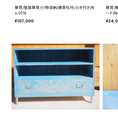
箪笥/整理箪笥/小物収納/唐草牡丹/カギ付き/N
箪笥/
o.0119
ード/N
¥107,000
¥24,