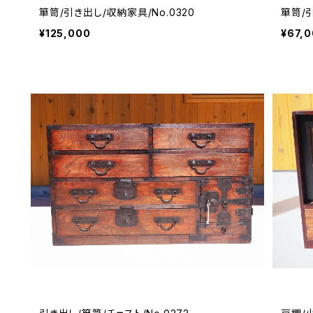
箪笥/引き出し/収納家具/No.0320
箪笥/引
¥125,000
¥67,