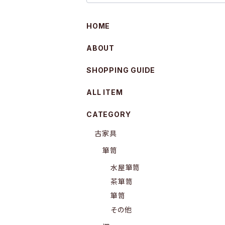
HOME
ABOUT
SHOPPING GUIDE
ALL ITEM
CATEGORY
古家具
箪笥
水屋箪笥
茶箪笥
箪笥
その他