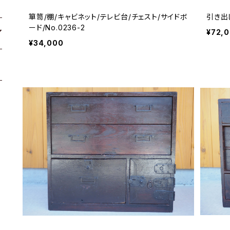
箪笥/棚/キャビネット/テレビ台/チェスト/サイドボ
引き出し
ード/No.0236-2
¥72,
¥34,000