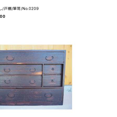
/戸棚/箪笥/No.0209
000