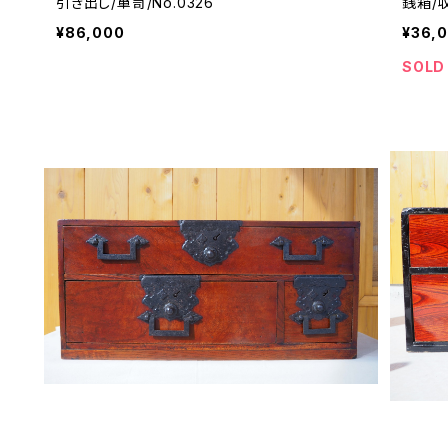
引き出し/箪笥/No.0326
銭箱/収
¥86,000
¥36,
SOLD