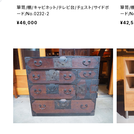
箪笥/棚/キャビネット/テレビ台/チェスト/サイドボ
箪笥/
ード/No.0232-2
ード/No
¥46,000
¥42,