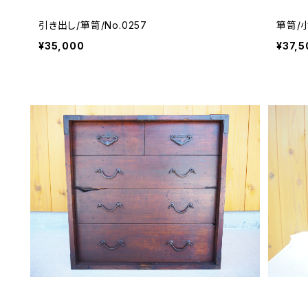
引き出し/箪笥/No.0257
箪笥/小
¥35,000
¥37,5