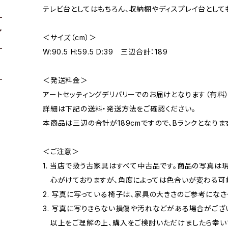
テレビ台としてはもちろん、収納棚やディスプレイ台として
＜サイズ（cm）＞
W:90.5 H:59.5 D:39 三辺合計：189
＜発送料金＞
アートセッティングデリバリーでのお届けとなります（有料）
詳細は下記の送料・発送方法をご確認ください。
本商品は三辺の合計が189cmですので、Bランクとなりま
＜ご注意＞
1. 当店で扱う古家具はすべて中古品です。商品の写真は
心がけておりますが、角度によっては色合いが変わる可
2. 写真に写っている椅子は、家具の大きさのご参考になさ
3. 写真に写りきらない損傷や汚れなどがある場合がござ
以上をご理解の上、購入をご検討いただけましたら幸い