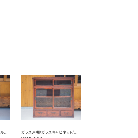
ールガ
ガラス戸棚/ガラスキャビネット/食
器棚/飾り棚/No.0222