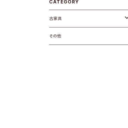
CATEGORY
古家具
箪笥
その他
水屋箪笥
棚
茶箪笥
ガラス戸棚
引き出し
箪笥
戸棚
机
その他
飾り棚
ちゃぶ台
その他
その他
座卓