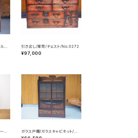
ールガ
引き出し/箪笥/チェスト/No.0272
¥97,000
ード/
ガラス戸棚/ガラスキャビネット/食
器棚/飾り棚/No.0205