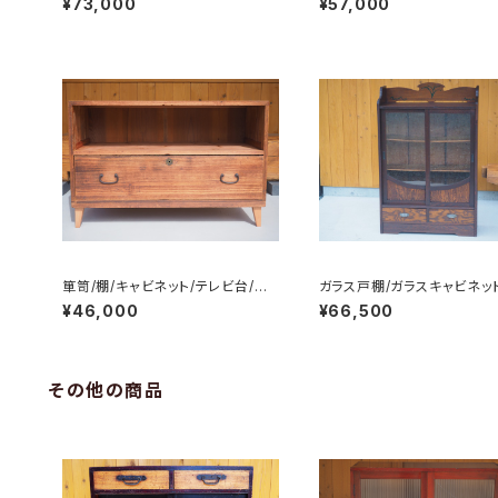
¥73,000
¥57,000
箪笥/棚/キャビネット/テレビ台/チ
ガラス戸棚/ガラスキャビネッ
ェスト/サイドボード/No.0232-2
器棚/飾り棚/No.0205
¥46,000
¥66,500
その他の商品