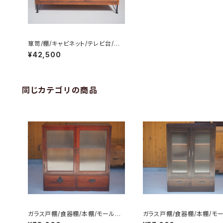
箪笥/棚/キャビネット/テレビ台/チ
ェスト/サイドボード/No.0232-3
¥42,500
同じカテゴリの商品
ガラス戸棚/食器棚/本棚/モールガ
ガラス戸棚/食器棚/本棚/モ
ラス/No.0224
ラス/No.0218