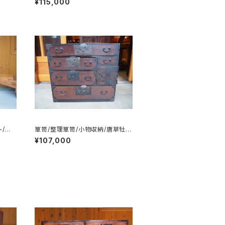
¥115,000
ト/食
箪笥/整理箪笥/小物収納/唐草牡
丹/カギ付き/No.0119
¥107,000