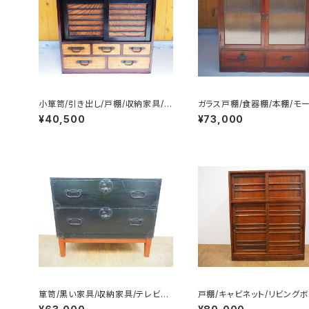
小箪笥/引き出し/戸棚/収納家具/N
ガラス戸棚/食器棚/本棚/モ
o.0268
ラス/No.0224
¥40,500
¥73,000
箪笥/黒い家具/収納家具/テレビ台/
戸棚/キャビネット/リビングボ
脚付き/No.0008
No.0188