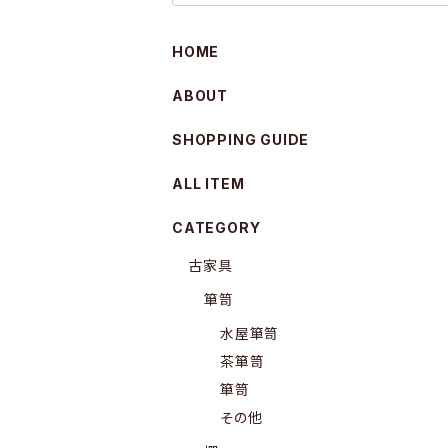
HOME
ABOUT
SHOPPING GUIDE
ALL ITEM
CATEGORY
古家具
箪笥
水屋箪笥
茶箪笥
箪笥
その他