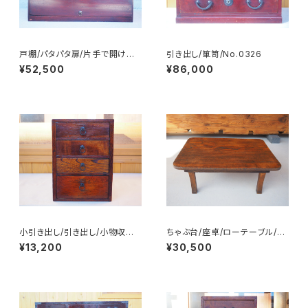
戸棚/パタパタ扉/片手で開け閉
引き出し/箪笥/No.0326
め/No.0269
¥52,500
¥86,000
小引き出し/引き出し/小物収納/
ちゃぶ台/座卓/ローテーブル/N
No.0262
o.0351
¥13,200
¥30,500