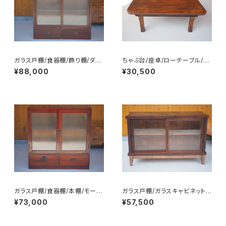
ガラス戸棚/食器棚/飾り棚/ダイ
ちゃぶ台/座卓/ローテーブル/N
ヤガラス/No.0225
o.0351
¥88,000
¥30,500
ガラス戸棚/食器棚/本棚/モール
ガラス戸棚/ガラスキャビネット/
ガラス/No.0224
食器棚/飾り棚/No.0350
¥73,000
¥57,500