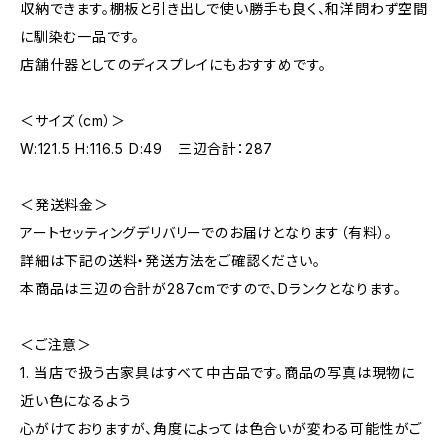
収納できます。棚板と引き出しで使い勝手も良く、和洋問わず空間
に馴染む一品です。
店舗什器としてのディスプレイにもおすすめです。
＜サイズ（cm）＞
W:121.5 H:116.5 D:49 三辺合計：287
＜発送料金＞
アートセッティングデリバリーでのお届けとなります（有料）。
詳細は下記の送料・発送方法をご確認ください。
本商品は三辺の合計が287cmですので、Dランクとなります。
＜ご注意＞
1. 当店で扱う古家具はすべて中古品です。商品の写真は現物に
近い色になるよう
心がけておりますが、角度によっては色合いが変わる可能性がご