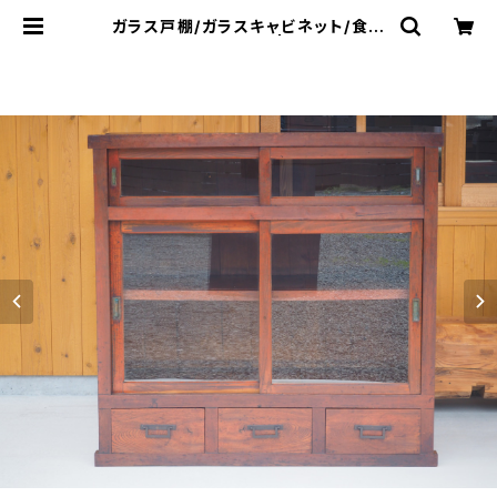
ガラス戸棚/ガラスキャビネット/食器
棚/飾り棚/No.0222 | 古家具・民芸
品販売・通販 - 草莽工房