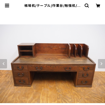
帳場机/テーブル/作業台/勉強机/本
立て/No.0160 | 古家具・民芸品販
売・通販 - 草莽工房