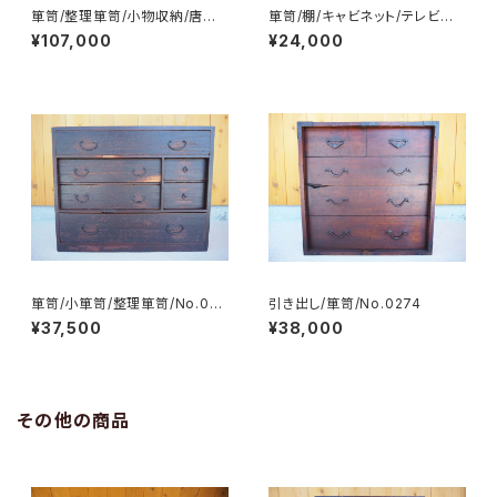
箪笥/整理箪笥/小物収納/唐草
箪笥/棚/キャビネット/テレビ台/
牡丹/カギ付き/No.0119
チェスト/サイドボード/No.023
¥107,000
¥24,000
6
箪笥/小箪笥/整理箪笥/No.025
引き出し/箪笥/No.0274
9
¥37,500
¥38,000
その他の商品