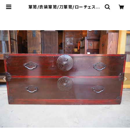
箪笥/衣装箪笥/刀箪笥/ローチェスト/
テレビ台/No.0024 | 古家具・民芸
品販売・通販 - 草莽工房