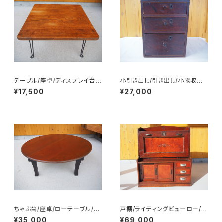
テーブル/座卓/ディスプレイ台/
小引き出し/引き出し/小物収納/
作業台/折り畳み式/Ｎo.0348
No.0313
¥17,500
¥27,000
ちゃぶ台/座卓/ローテーブル/N
戸棚/ライティングビューロー/収
o.0349
納家具/No.0266
¥35,000
¥69,000