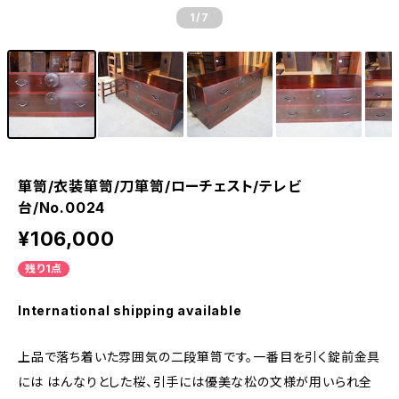
1
/7
箪笥/衣装箪笥/刀箪笥/ローチェスト/テレビ
台/No.0024
¥106,000
残り1点
International shipping available
上品で落ち着いた雰囲気の二段箪笥です。一番目を引く錠前金具
には はんなりとした桜、引手には優美な松の文様が用いられ全