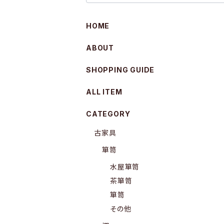
HOME
ABOUT
SHOPPING GUIDE
ALL ITEM
CATEGORY
古家具
箪笥
水屋箪笥
茶箪笥
箪笥
その他