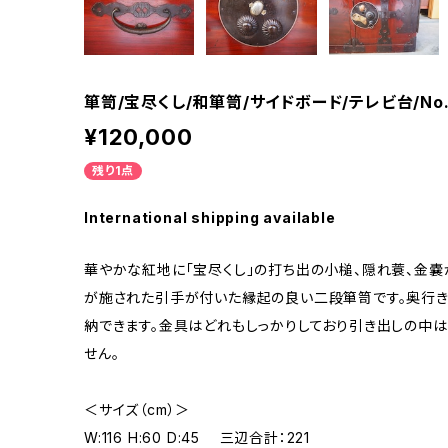
箪笥/宝尽くし/和箪笥/サイドボード/テレビ台/No.
¥120,000
残り1点
International shipping available
華やかな紅地に「宝尽くし」の打ち出の小槌、隠れ蓑、金
が施された引手が付いた縁起の良い二段箪笥です。奥行き
納できます。金具はどれもしっかりしており引き出しの中
せん。
＜サイズ（cm）＞
W:116 H:60 D:45 三辺合計：221