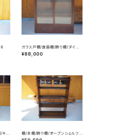
58
ガラス戸棚/食器棚/飾り棚/ダイヤ
ガラス/No.0225
¥88,000
/キャ
棚/本棚/飾り棚/オープンシェルフ/
No.0337