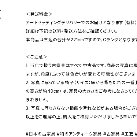
＜発送料金＞
アートセッティングデリバリーでのお届けとなります（有料）
詳細は下記の送料・発送方法をご確認ください。
本商品は三辺の合計が221cmですので、Cランクとなりま
＜ご注意＞
1. 当店で扱う古家具はすべて中古品です。商品の写真は
ますが、角度によっては色合いが変わる可能性がございま
2. 写真に写っている椅子（サイズ：床から背もたれの一番
の高さが約40cm）は、家具の大きさのご参考になさって
まれません。
3. 写真に写りきらない損傷や汚れなどがある場合がござ
以上をご理解の上、購入をご検討いただけましたら幸いで
#日本の古家具 #和のアンティーク家具 #古家具 #工芸 