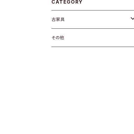
CATEGORY
古家具
箪笥
その他
水屋箪笥
棚
茶箪笥
ガラス戸棚
引き出し
箪笥
戸棚
机
その他
飾り棚
ちゃぶ台
その他
その他
座卓