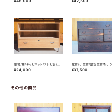
¥46,000
¥42,500
箪笥/棚/キャビネット/テレビ台/チ
箪笥/小箪笥/整理箪笥/No.0
ェスト/サイドボード/No.0236
¥24,000
¥37,500
その他の商品