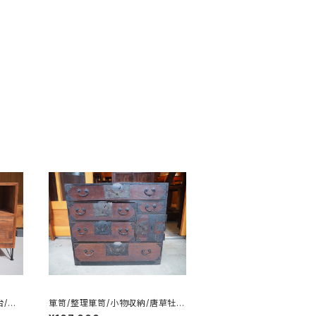
台/チ
箪笥/整理箪笥/小物収納/唐草牡
2-3
丹/カギ付き/No.0119