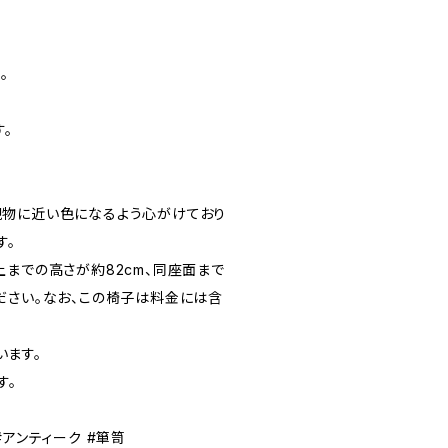
。
す。
現物に近い色になるよう心がけており
す。
上までの高さが約82cm、同座面まで
ください。なお、この椅子は料金には含
います。
す。
#アンティーク #箪笥