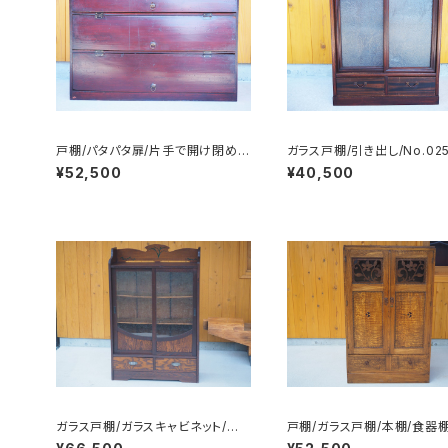
戸棚/パタパタ扉/片手で開け閉め/
ガラス戸棚/引き出し/No.02
No.0269
¥52,500
¥40,500
ガラス戸棚/ガラスキャビネット/食
戸棚/ガラス戸棚/本棚/食器棚
器棚/飾り棚/No.0205
ビネット/No.0264