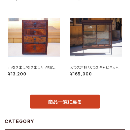
小引き出し/引き出し/小物収納/
ガラス戸棚/ガラスキャビネット/
No.0262
食器棚/飾り棚/No.0324
¥13,200
¥165,000
商品一覧に戻る
CATEGORY