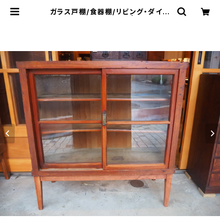
ガラス戸棚/食器棚/リビング・ダイニ
ング/脚付き/No.0060 | 古家具・民
芸品販売・通販 - 草莽工房