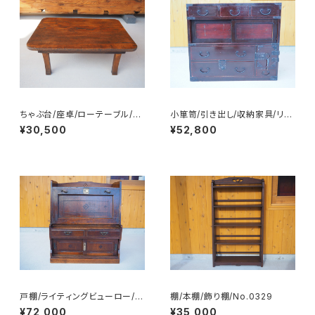
ちゃぶ台/座卓/ローテーブル/N
小箪笥/引き出し/収納家具/リビ
o.0351
ングボード/No.0263
¥30,500
¥52,800
戸棚/ライティングビューロー/収
棚/本棚/飾り棚/No.0329
納家具/No.0302
¥72,000
¥35,000