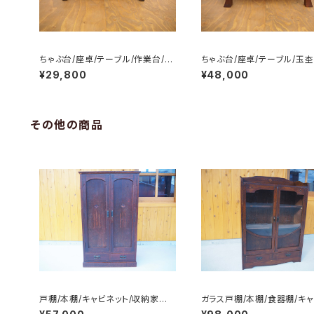
ちゃぶ台/座卓/テーブル/作業台/折
ちゃぶ台/座卓/テーブル/玉杢
り畳み式/No.0009
パが良い/No.0109
¥29,800
¥48,000
その他の商品
戸棚/本棚/キャビネット/収納家具/
ガラス戸棚/本棚/食器棚/キ
No.0300
ット/No.0304