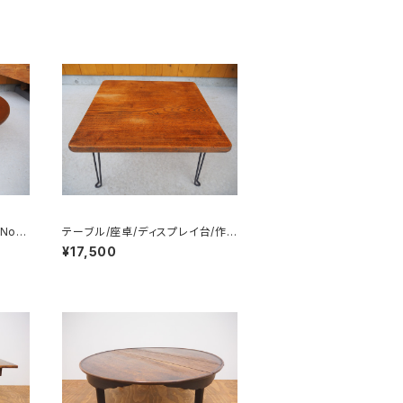
No.0
テーブル/座卓/ディスプレイ台/作
業台/折り畳み式/Ｎo.0348
¥17,500