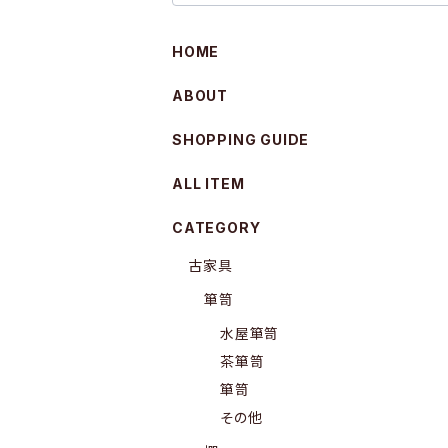
HOME
ABOUT
SHOPPING GUIDE
ALL ITEM
CATEGORY
古家具
箪笥
水屋箪笥
茶箪笥
箪笥
その他