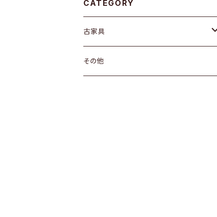
CATEGORY
古家具
箪笥
その他
水屋箪笥
棚
茶箪笥
ガラス戸棚
引き出し
箪笥
戸棚
机
その他
飾り棚
ちゃぶ台
その他
その他
座卓