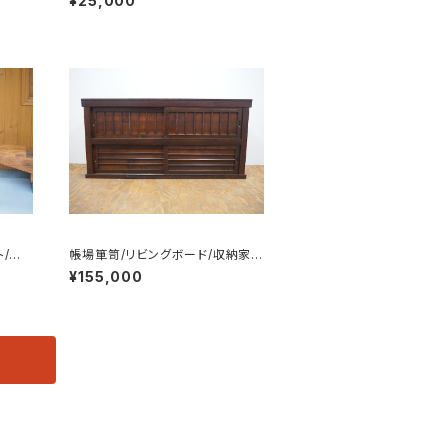
¥25,000
ト/食
帳場箪笥/リビングボード/収納家
具/No.0130
¥155,000