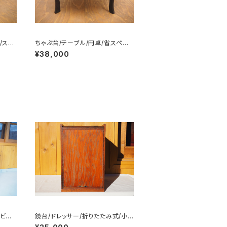
/スペ
ちゃぶ台/テーブル/円卓/省スペー
ス/No.0111
¥38,000
ャビネ
鏡台/ドレッサー/折りたたみ式/小
引き出し/No.0290