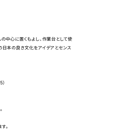
んの中心に置くもよし、作業台として使
の日本の良き文化をアイデアとセンス
5）
。
ます。