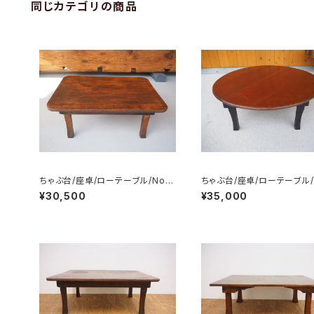
同じカテゴリの商品
ちゃぶ台/座卓/ローテーブル/No.0
ちゃぶ台/座卓/ローテーブル/
351
349
¥30,500
¥35,000