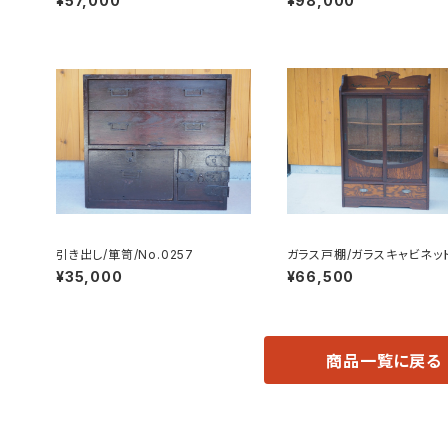
¥57,000
¥98,000
引き出し/箪笥/No.0257
ガラス戸棚/ガラスキャビネッ
器棚/飾り棚/No.0205
¥35,000
¥66,500
商品一覧に戻る