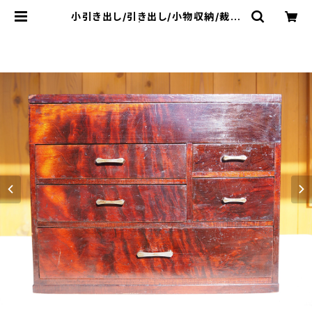
小引き出し/引き出し/小物収納/裁縫
箱/No.0250 | 古家具・民芸品販売・
通販 - 草莽工房