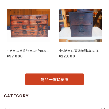
引き出し/箪笥/チェスト/No.02
小引き出し/嘉永年間/幕末/江戸
72
時代/A4/No.0056
¥97,000
¥22,000
商品一覧に戻る
CATEGORY