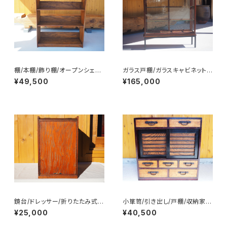
棚/本棚/飾り棚/オープンシェル
ガラス戸棚/ガラスキャビネット/
フ/No.0335
食器棚/飾り棚/No.0324
¥49,500
¥165,000
鏡台/ドレッサー/折りたたみ式/
小箪笥/引き出し/戸棚/収納家
小引き出し/No.0290
具/No.0268
¥25,000
¥40,500