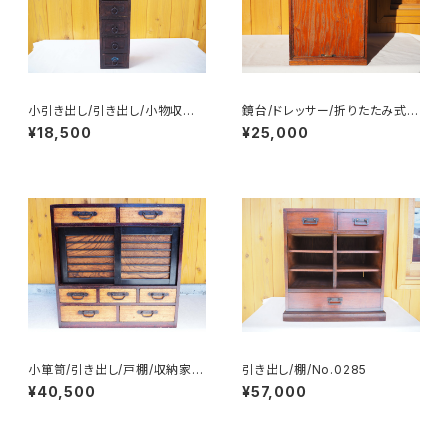
小引き出し/引き出し/小物収納/
鏡台/ドレッサー/折りたたみ式/
No.0314
小引き出し/No.0290
¥18,500
¥25,000
小箪笥/引き出し/戸棚/収納家
引き出し/棚/No.0285
具/No.0268
¥40,500
¥57,000