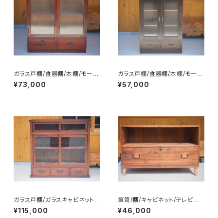
ガラス戸棚/食器棚/本棚/モール
ガラス戸棚/食器棚/本棚/モール
ガラス/No.0224
ガラス/No.0218
¥73,000
¥57,000
ガラス戸棚/ガラスキャビネット/
箪笥/棚/キャビネット/テレビ台/
食器棚/飾り棚/No.0222
チェスト/サイドボード/No.023
¥115,000
¥46,000
2-2