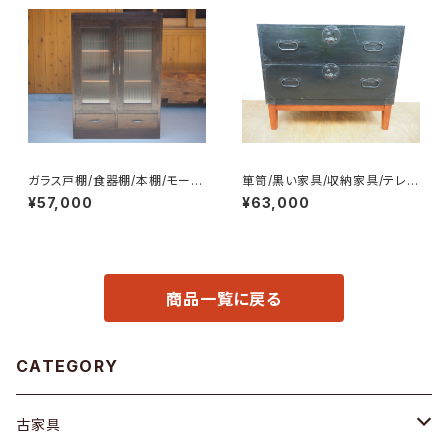
ガラス戸棚/食器棚/本棚/モール
箪笥/黒い家具/収納家具/テレビ
ガラス/No.0218
台/脚付き/No.0008
¥57,000
¥63,000
商品一覧に戻る
CATEGORY
古家具