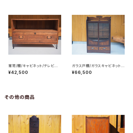
箪笥/棚/キャビネット/テレビ台/
ガラス戸棚/ガラスキャビネット/
チェスト/サイドボード/No.023
食器棚/飾り棚/No.0205
¥42,500
¥66,500
2-3
その他の商品