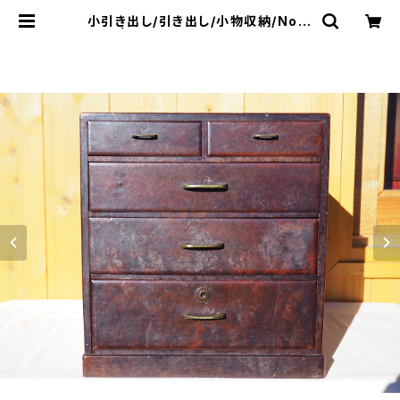
小引き出し/引き出し/小物収納/No.0
256 | 古家具・民芸品販売・通販 - 草
莽工房